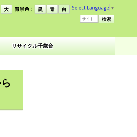
Select Language
▼
大
黒
青
白
検索
リサイクル千歳台
から